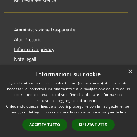
Amministrazione trasparente
Albo Pretorio
Informativa privacy
Note legali
Dichiarazione di accessibilità
×
Informazioni sui cookie
Whisteblowing
Questo sito web utilizza cookie tecnici (ed assimilati) strettamente
necessari al corretto funzionamento e alla navigazione del sito ed un
cookie tecnico analitico al solo fine di elaborare informazioni
statistiche, aggregate ed anonime.
Chiudendo questa finestra si potrà proseguire con la navigazione, per
RSS
Copyright © 2026 • Comune di
maggiori dettagli può consultare la cookie policy al seguente
link
Accessibilità
Montichiari • Powered by
Privacy
Municipium
Accesso
•
RIFIUTA TUTTO
ACCETTA TUTTO
Cookie
redazione