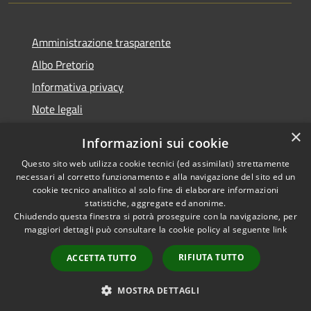
Amministrazione trasparente
Albo Pretorio
Informativa privacy
Note legali
Dichiarazione di accessibilità
×
Informazioni sui cookie
Whisteblowing
Questo sito web utilizza cookie tecnici (ed assimilati) strettamente
necessari al corretto funzionamento e alla navigazione del sito ed un
cookie tecnico analitico al solo fine di elaborare informazioni
statistiche, aggregate ed anonime.
Chiudendo questa finestra si potrà proseguire con la navigazione, per
RSS
Copyright © 2026 • Comune di
maggiori dettagli può consultare la cookie policy al seguente
link
Accessibilità
Montichiari • Powered by
Privacy
Municipium
Accesso
•
RIFIUTA TUTTO
ACCETTA TUTTO
Cookie
redazione
Mappa del sito
MOSTRA DETTAGLI