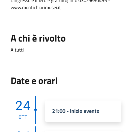
L'ingresso è libero e gratuito; info 030/9650455 -
www.montichiarimusei.it
A chi è rivolto
A tutti
Date e orari
24
21:00 - Inizio evento
OTT