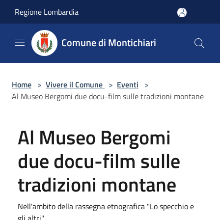
Salta al contenuto principale
Regione Lombardia
Comune di Montichiari
Home
>
Vivere il Comune
>
Eventi
>
Al Museo Bergomi due docu-film sulle tradizioni montane
Al Museo Bergomi
due docu-film sulle
tradizioni montane
Nell'ambito della rassegna etnografica "Lo specchio e
gli altri"