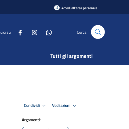
Accedi all'area personale
uici su
Cerca
Tutti gli argomenti
Condividi
Vedi azioni
Argomenti: