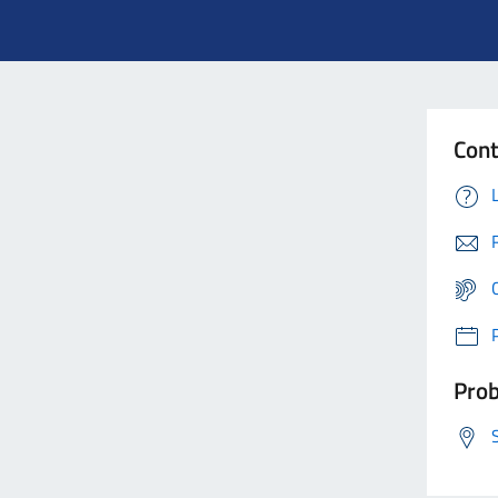
Cont
Prob