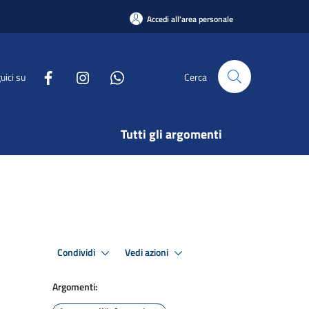
Accedi all'area personale
uici su
Cerca
Tutti gli argomenti
Condividi
Vedi azioni
Argomenti: