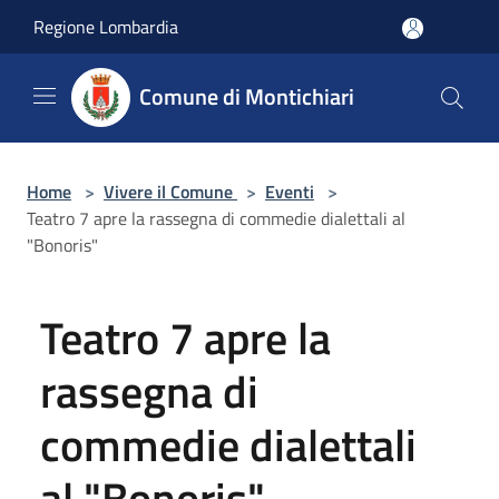
Salta al contenuto principale
Regione Lombardia
Comune di Montichiari
Home
>
Vivere il Comune
>
Eventi
>
Teatro 7 apre la rassegna di commedie dialettali al
"Bonoris"
Teatro 7 apre la
rassegna di
commedie dialettali
al "Bonoris"