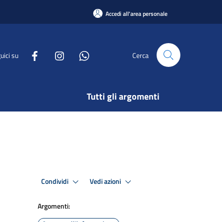
Accedi all'area personale
uici su
Cerca
Tutti gli argomenti
Condividi
Vedi azioni
Argomenti: