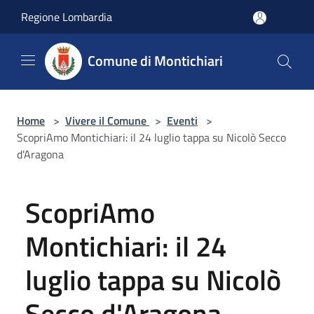
Salta al contenuto principale
Regione Lombardia
Comune di Montichiari
Home
>
Vivere il Comune
>
Eventi
>
ScopriAmo Montichiari: il 24 luglio tappa su Nicolò Secco
d'Aragona
ScopriAmo
Montichiari: il 24
luglio tappa su Nicolò
Secco d'Aragona