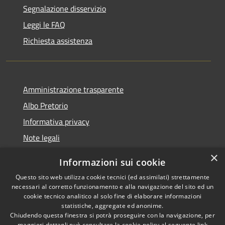
Segnalazione disservizio
Leggi le FAQ
Richiesta assistenza
Amministrazione trasparente
Albo Pretorio
Informativa privacy
Note legali
Dichiarazione di accessibilità
×
Informazioni sui cookie
Whisteblowing
Questo sito web utilizza cookie tecnici (ed assimilati) strettamente
necessari al corretto funzionamento e alla navigazione del sito ed un
cookie tecnico analitico al solo fine di elaborare informazioni
statistiche, aggregate ed anonime.
Chiudendo questa finestra si potrà proseguire con la navigazione, per
RSS
Copyright © 2026 • Comune di
maggiori dettagli può consultare la cookie policy al seguente
link