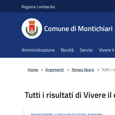
Salta al contenuto principale
Regione Lombardia
Comune di Montichiari
Amministrazione
Novità
Servizi
Vivere 
Home
>
Argomenti
>
Tempo libero
>
Tutti i 
Tutti i risultati di Vivere i
ASSOCIAZIONI
,
LUOGHI DI CULTURA
,
TURISMO