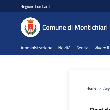
Salta al contenuto principale
Regione Lombardia
Comune di Montichiari
Amministrazione
Novità
Servizi
Vivere 
Home
>
Arg