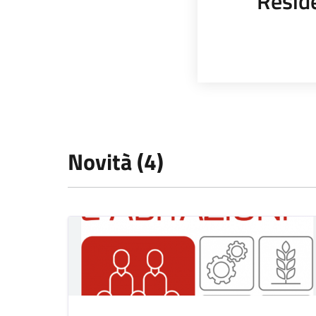
Resid
Novità (4)