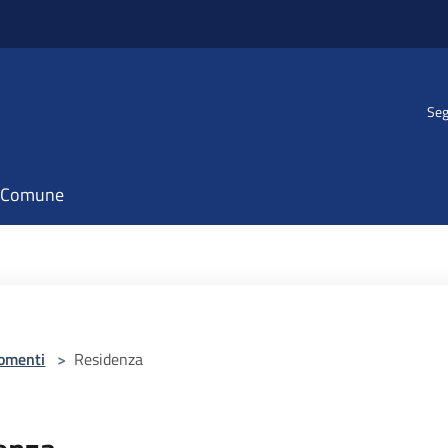
Seg
il Comune
omenti
>
Residenza