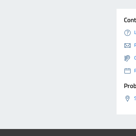
Cont
Prob