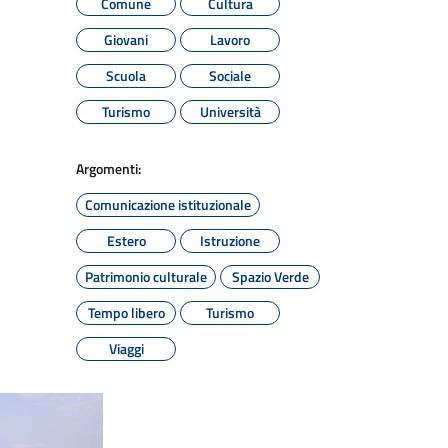
Comune
Cultura
Giovani
Lavoro
Scuola
Sociale
Turismo
Università
Argomenti:
Comunicazione istituzionale
Estero
Istruzione
Patrimonio culturale
Spazio Verde
Tempo libero
Turismo
Viaggi