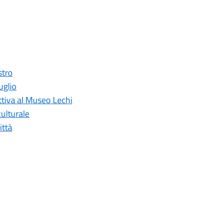
stro
uglio
ettiva al Museo Lechi
ulturale
ittà