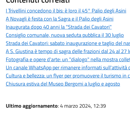
I Trivellini concedono il bis: è loro il 45° Palio degli Asini
A Novagli è festa con la Sagra e il Palio degli Asini
Inaugurata dopo 40 anni la "Strada dei Cavatori"
Consiglio comunale, nuova seduta pubblica il 30 luglio
Strada dei Cavatori: sabato inaugurazione e taglio del na
A S. Giustina è tempo di sagra delle frazioni dal 24 al 27 l
Fotografia e opere d'arte: un "dialogo" nella mostra coll
Un canale WhatsApp per rimanere informati sull'attività c
Cultura e bellezza: un flyer per promuovere il turismo in c
Chiusura estiva del Museo Bergomi a luglio e agosto
Ultimo aggiornamento
: 4 marzo 2024, 12:39