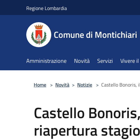
Salta al contenuto principale
Regione Lombardia
Comune di Montichiari
Amministrazione
Novità
Servizi
Vivere 
Home
>
Novità
>
Notizie
>
Castello Bonoris, i
Castello Bonoris, 
riapertura stagi